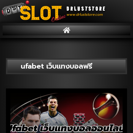
DRLUSTSTORE
www.drluststore.com
ufabet เว็บแทงบอลฟรี