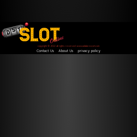
copyright © 2022 all rights reserved
www.adalarescort.com
Contact Us
About Us
privacy policy