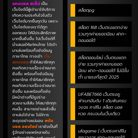
แทงบอล สเต็ป
เป็น
เว็บไซต์นี้ผู้เข้ามาใช้บริการ
สล็อตpg
เกิดความประทับใจในตัว
เว็บไซต์มากขึ้นทุกวัน เพราะ
เว็บไซต์ของเราได้ถูก
สล็อต 168 เว็บตรงแตกง่าย
ออกแบบ ให้มีประสิทธิภาพ
รวมทุกค่ายยอดนิยม ฝาก–
มากขึ้นยิ่งขึ้น ไปเว็บไซต์ที่
ถอนออโต้
นำเสนอให้แก่คนไทย ได้เข้า
มาเล่นพร้อมทั้งยังมีเมนู
ภาษาไทย ทางเข้า
เว็บ
สล็อตออนไลน์ เว็บตรงแตก
แทงบอล
ทำให้สมาชิกทุก
ง่าย รวมทุกค่ายเกมยอด
คนเกิดความเรื่องง่ายมาก
นิยม ฝาก–ถอนออโต้ ไม่มีขั้น
ยิ่งขึ้น พร้อมทั้งยังมีเมนู
ต่ำ มาแรงที่สุดปี 2025
ภาษาไทย ทำให้สมาชิกทุก
คนเกิดความเรื่องง่ายมาก
ยิ่งขึ้น และพร้อมทั้งยัง
UFABET666 เว็บตรงยู
มีหน้าต่างที่มีรูปร่าง
ฟ่าเบทอันดับ 1 เดิมพันครบ
สวยงามสีสัน ให้สมาชิกทุก
วงจร คาสิโน สล็อต บอล
คนนั้น สามารถอ่านแล้วลื่น
หวย ครบจบในเว็บเดียว
ตาเล่นได้ง่าย ไม่มีการ
สะดุดอย่างแน่นอน
พนัน
บอล ออนไลน์
เรายังเป็นที่
ufagame | เว็บตรงคาสิโน
รู้จักอย่างแพร่หลายใน
ครบวงจร ฝาก–ถอนออโต้