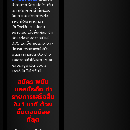
คำถามว่าใช้งานยังไง เว็บ
เรา ให้ราคาค่าน้ำที่ให้แบบ
ล้น ๆ และ อัตราการต่อ
รอง ที่ให้ราคาดีกว่า
เว็บไซต์อื่น ๆ แน่นอน
อย่างเช่น เว็บอื่นให้สมาชิก
อัตราต่อรองอาจจะมีแค่
0.75 แต่เว็บไซต์เราอาจจะ
มีการเปิดราคาเพิ่มให้นัก
พนันทุกท่านเป็น 0.5 บ้าง
และอาจจะทำให้หลาย ๆ คน
หลงรักยูฟ่าวิน ของเรา
แล้วก็เป็นไปได้วันนี้
สมัคร พนัน
บอลมือถือ ทำ
รายการเสร็จสิ้น
ใน 1 นาที ด้วย
ขั้นตอนน้อย
ที่สุด