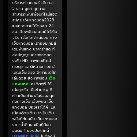
บริการฝากถอนช้าเกินกว่า
5 นาที ลูกค้าทุกท่าน
สามารถเพิ่มเพื่อนที่ไลน์แอด
สมัคร เว็บแทงบอล2023
และทวงถามได้ตลอด 24
ชม เว็บพนันออนไลน์ได้เงิน
จริง เชื่อถือได้แน่นอน ทาง
เว็บแทงบอล เรายังมีเกมส์
เดิมพันแทง บาคาร่าสด ที่
ส่งสัญญานถ่ายทอดสด
ระดับ
HD
ภาพคมชัดไม่
กระตุก และมีหลายค่ายคาสิ
โนในเว็บเดียว ให้ท่านได้ฝึก
เล่นด้วย ยังมาพร้อม
เว็บ
แทงบอล
เครดิตฟรี ให้
เล่นทุกวัน เมื่อชำนาญ ก็
ฝากเงินเข้ามาลุ้นร่วมสนุก
กับทางเว็บ เว็บพนัน เว็บ
แทงบอล ของเราได้ค่ะ และ
เนื่องด้วยเว็บ เราเป็นเว็บ
พนันที่ทันสมัย เว็บแทงบอล
ราคาน้ำดี และเป็นที่นิยม
อันดับ 1 ของประเทศนี้
ไม่ต้องมี
UFABET มือถือ