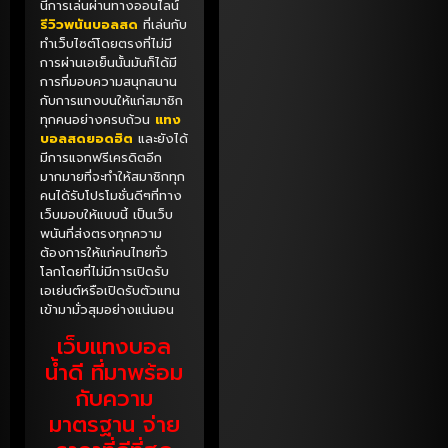
นี้การเล่นผ่านทางออนไลน์
รีวิวพนันบอลสด
ที่เล่นกับ
ทำเว็บไซต์โดยตรงที่ไม่มี
การผ่านเอเย็นนั้นมันก็ได้มี
การที่มอบความสนุกสนาน
กับการแทงบนให้แก่สมาชิก
ทุกคนอย่างครบถ้วน
แทง
บอลสดยอดฮิต
และยังได้
มีการแจกฟรีเครดิตอีก
มากมายที่จะทำให้สมาชิกทุก
คนได้รับโปรโมชั่นดีๆที่ทาง
เว็บมอบให้แบบนี้ เป็นเว็บ
พนันที่ส่งตรงทุกความ
ต้องการให้แก่คนไทยทั่ว
โลกโดยที่ไม่มีการเปิดรับ
เอเย่นต์หรือเปิดรับตัวแทน
เข้ามามั่วสุมอย่างแน่นอน
เว็บแทงบอล
น้ำดี ที่มาพร้อม
กับความ
มาตรฐาน จ่าย