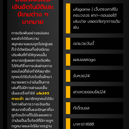
เงินอัตโนมัติและ
ufagame | เว็บตรงคาสิโน
มีเกมต่าง ๆ
ครบวงจร ฝาก–ถอนออโต้
มากมาย
เล่นง่าย ปลอดภัยทุกการเดิม
พัน
การเดิมพันอย่างแน่นอน
และยังได้รับความ
เรตมวยวันนี้
สนุกสนานแบบฉุดไม่อยู่เลย
ก็ว่าได้พร้อมทั้งยังมีเกม
เดิมพันที่ทำให้ทุกคนนั้น
ผลบอลสดgo
สามารถลุ้นผลการเดิมพัน
ได้ทันทีซึ่งการเล่นผ่านทาง
ออนไลน์ก็ยังทำให้สมาชิก
รับหวย24
ทุกคนได้รับโปรโมชั่นอีกมา
กมายเพราะว่ามันเป็นการ
เล่นที่ไม่มีการผ่านเอเย็น
แทงหวยออนไลน์24
นั่นเองจึงทำให้
ufa365
สมาชิกทุกคนได้รับ
ทางเข้า
โอกาสในการวางเงินเดิม
ทีเด็ดบอล
พันมากยิ่งขึ้นและปัญหาที่จะ
ถูกโดนโกงก็ไม่มีเลยเพราะ
ว่ามันเป็นเว็บไซต์ที่มีการถูก
บาคาร่า1688
กฎหมายและได้มีมาตรฐาน