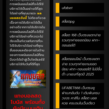
การพนันออนไลน์ที่จะได้ใช้
ufabet
บริการได้เป็นอย่างดีที่สุด
ได้อย่างที่คุณนายจะ
ผล
ไม่ต้องกังวล
บอลสดวันนี้
สล็อตpg
เรื่องการใช้บริการได้เป็น
อย่างดีจากการใช้บริการใน
การพนันออนไลน์ที่จะได้ใช้
สล็อต 168 เว็บตรงแตกง่าย
บริการได้อย่างที่ควรจะไม่
รวมทุกค่ายยอดนิยม ฝาก–
ต้องเป็นกังวลกับการที่จะ
ถอนออโต้
ได้ใช้บริการได้อย่างที่คุณ
ชื่นชอบและต้องการในด้าน
ของการพนันออนไลน์ที่คน
สล็อตออนไลน์ เว็บตรงแตก
นึงจะได้เข้าสู่เว็บไซต์และใช้
ง่าย รวมทุกค่ายเกมยอด
บริการได้กับวันที่ดีที่สุด
นิยม ฝาก–ถอนออโต้ ไม่มีขั้น
ต่ำ มาแรงที่สุดปี 2025
UFABET666 เว็บตรงยู
ฟ่าเบทอันดับ 1 เดิมพันครบ
แทงบอลสด
วงจร คาสิโน สล็อต บอล
โบนัส พร้อมทั้ง
หวย ครบจบในเว็บเดียว
ยังมีระบบเติม