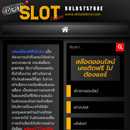
DRLUSTSTORE
www.drluststore.com
เล่นสล็อตไห้ได้เงิน
เมื่อ
ต้องการเข้าถึงเกมได้อย่าง
สล๊อตออนไลน์
สะดวกสบาย เกมส์สล็อต
เครดิตฟรี ไม่
pantip ถือว่าเป็นเกมพนัน
ต้องแชร์
ที่เข้าถึงง่าย สร้างโอกาส
ทำเงินส่งผลดีที่สุด ในการ
เข้าเลือกวางเดิมพันเล่นเกม
สล็อต เป็นช่องทางเกมคาสิ
พักยกออนไลน์
โนแบบหนึ่งที่ให้ความสนใจ
ในส่วนของในการเข้าเลือก
ใช้บริการที่จะมาทำให้นัก
แทงบอล
ลงทุนหลายท่านต่างเกิดค
วาอยากได้ ในส่วนของเพื่อ
การเข้าเลือกใช้บริการอย่าง
ufabet
ดีเยี่ยม
สล็อต777คาสิโน