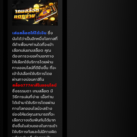
เล่นสล็อตไห้ได้เงิน
ซึ่ง
นับได้ว่าเป็นอีกหนึ่งโอกาสที่
ดีถ้าเพื่อนๆท่านใดที่จะเข้า
เลือกเล่นเกมสล็อต คุณ
ต้องการจะขอคำบอกทาง
ให้เลือกใช้บริการโดยผ่าน
ทางออนไลน์ที่ดียิ่งขึ้น ที่จะ
เข้าไปเลือกใช้บริการโดย
ผ่านทางบ่อนคาสิโน
สล็อต777คาสิโนออนไลน์
ซึ่งธรรมดา เกมสล็อต มี
วิธีการเล่นที่ง่าย เมื่อท่าน
ได้เข้ามาใช้บริการโดยผ่าน
ทางโลกออนไลน์จะสร้าง
ช่องให้แด่คุณสามารถที่จะ
เลือกวางเดิมพันกันได้มาก
ยิ่งขึ้นในส่วนของในการเข้า
ใช้บริการกันและไม่มีทางผิด