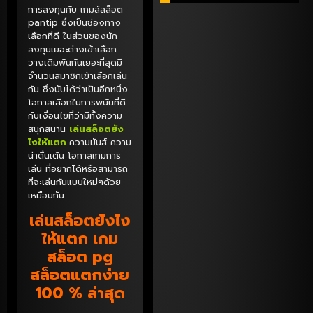
การลงทุนกับ เกมส์สล็อต
pantip ซึ่งเป็นช่องทาง
เลือกที่ดี ในส่วนของนัก
ลงทุนเยอะต่างเข้าเลือก
วางเดิมพันกันเยอะที่สุดมี
จำนวนสมาชิกเข้าเลือกเล่น
กัน ซึ่งนับได้ว่าเป็นอีกหนึ่ง
โอกาสเลือกในการพนันที่ดี
กับเงื่อนไขที่ว่ามีทั้งความ
สนุกสนาน
เล่นสล็อตยัง
ไงให้แตก
ความมันส์ ความ
น่าตื่นเต้น โอกาสเกมการ
เล่น ที่อยากได้หรือสามารถ
ที่จะเล่นกันแบบใหม่ๆด้วย
เหมือนกัน
เล่นสล็อตยังไง
ให้แตก เกม
สล็อต pg
สล็อตแตกง่าย
100 % ล่าสุด