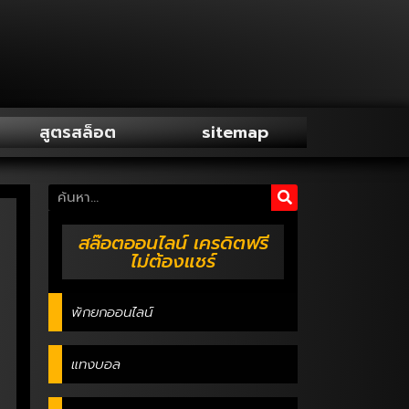
สูตรสล็อต
sitemap
สล๊อตออนไลน์ เครดิตฟรี
ไม่ต้องแชร์
พักยกออนไลน์
แทงบอล