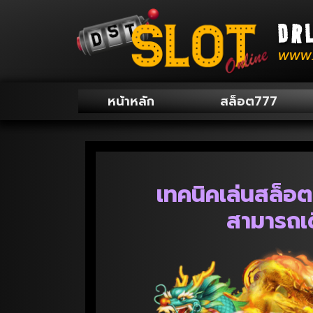
DR
www.
หน้าหลัก
สล็อต777
เทคนิคเล่นสล็อต 
สามารถเด