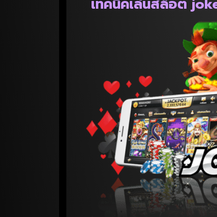
เทคนิคเล่นสล็อต joker 