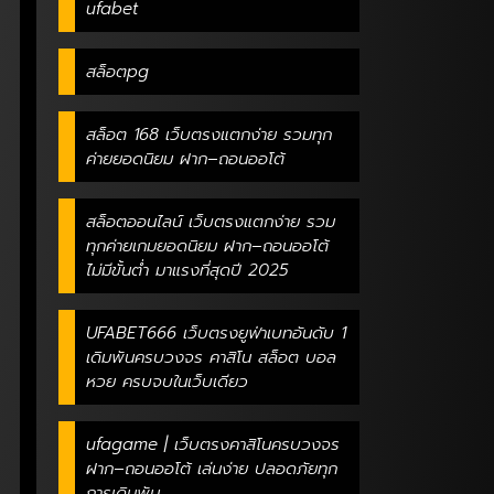
ufabet
สล็อตpg
สล็อต 168 เว็บตรงแตกง่าย รวมทุก
ค่ายยอดนิยม ฝาก–ถอนออโต้
สล็อตออนไลน์ เว็บตรงแตกง่าย รวม
ทุกค่ายเกมยอดนิยม ฝาก–ถอนออโต้
ไม่มีขั้นต่ำ มาแรงที่สุดปี 2025
UFABET666 เว็บตรงยูฟ่าเบทอันดับ 1
เดิมพันครบวงจร คาสิโน สล็อต บอล
หวย ครบจบในเว็บเดียว
ufagame | เว็บตรงคาสิโนครบวงจร
ฝาก–ถอนออโต้ เล่นง่าย ปลอดภัยทุก
การเดิมพัน