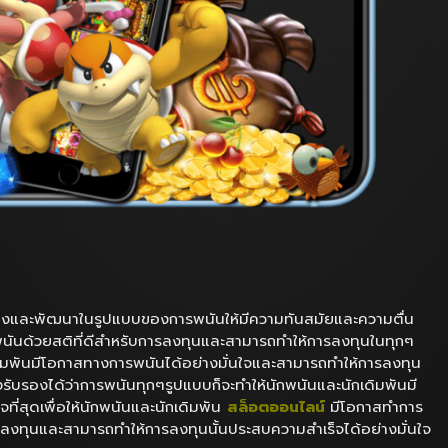
แปลงและพัฒนาในรูปแบบของการพนันให้มีความทันสมัยและความตื่น
นันด้วยสติที่ดีสำหรับการลงทุนและสามารถทำให้การลงทุนในทุกๆ
เดิมพันมีโอกาสทางการพนันได้อย่างมั่นใจและสามารถทำให้การลงทุน
งรับรองได้ว่าการพนันทุกๆรูปแบบก็จะทำให้นักพนันและนักเดิมพันมี
จที่สุดเพื่อให้นักพนันและนักเดิมพัน
สล็อตออนไลน์
มีโอกาสทำการ
ารลงทุนและสามารถทำให้การลงทุนนั้นประสบความสำเร็จได้อย่างมั่นใจ