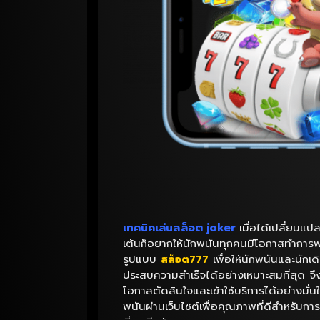
เทคนิคเล่นสล็อต joker
เมื่อได้เปลี่ยน
เต้นก็อยากให้นักพนันทุกคนมีโอกาสทำการพ
รูปแบบ
เพื่อให้นักพนันและนัก
สล็อต777
ประสบความสำเร็จได้อย่างเหมาะสมที่สุด จึ
โอกาสตัดสินใจและเข้าใช้บริการได้อย่างมั่นใ
พนันผ่านเว็บไซต์เพื่อคุณภาพที่ดีสำหรับก