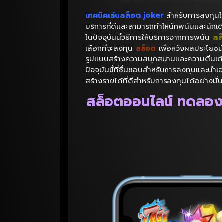
เทคนิคเล่นสล็อต joker
สำหรับการลงทุนใน
บริการที่ดีและสามารถทำให้นักพนันและนักเดิ
ในปัจจุบันนี้วิธีการให้บริการจากการพนัน
สล
เลือกที่จะลงทุน
เพื่อหวังผลประโยช
สล็อต
รูปแบบสร้างความสนุกสนานและความตื่นเต
ปัจจุบันนี้ที่ชื่นชอบสำหรับการลงทุนและน
สร้างรายได้ที่ดีสำหรับการลงทุนได้อย่างมั่
สล็อตออนไลน์ ทดลองเ