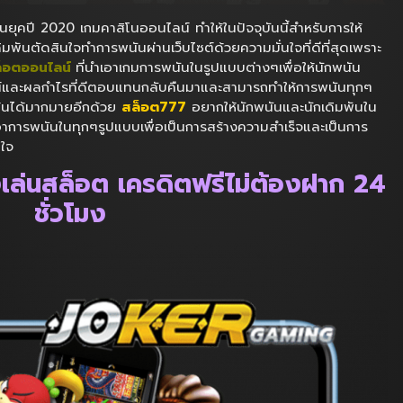
ยุคปี 2020 เกมคาสิโนออนไลน์​ ทำให้ในปัจจุบันนี้สำหรับการให้
มพันตัดสินใจทำการพนันผ่านเว็บไซต์ด้วยความมั่นใจที่ดีที่สุดเพราะ
็อตออนไลน์
ที่นำเอาเกมการพนันในรูปแบบต่างๆเพื่อให้นักพนัน
น์และผลกำไรที่ดีตอบแทนกลับคืนมาและสามารถทำให้การพนันทุกๆ
้นได้มากมายอีกด้วย
สล็อต777
​ อยากให้นักพนันและนักเดิมพันใน
ำเอาการพนันในทุกๆรูปแบบเพื่อเป็นการสร้างความสำเร็จและเป็นการ
นใจ
ล่นสล็อต เครดิตฟรีไม่ต้องฝาก 24
ชั่วโมง