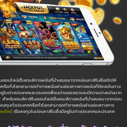
นออนไลน์เป็นเกมส์การพนันที่นำเสนอมาจากบ่อนคาสิโนซึ่งเปิดให้
เทศหรือทั่วโลกสามารถทำการพนันผ่านช่องทางการพนันที่ต้องเดินทาง
งมีอยู่ในต่างประเทศและประเทศเพื่อนบ้านของเราและมีความน่าสนใจมาก
2 สำหรับเกมส์คาสิโนออนไลน์เป็นเกมส์การพนันที่นำเสนอมาจากบ่อน
ะนักลงทุนทั่วประเทศหรือทั่วโลกสามารถทำการพนันผ่านช่องทางการ
อนไลน์
เรือลงทุนในบ่อนคาสิโนซึ่งมีอยู่ในต่างประเทศและประเทศ