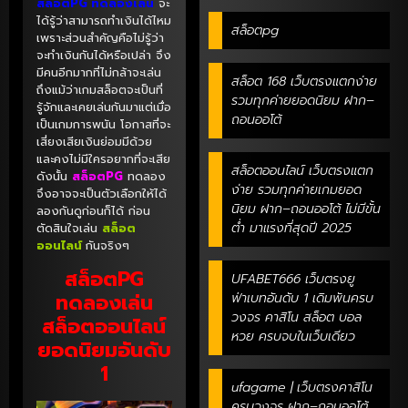
สล็อตPG ทดลองเล่น
จะ
ได้รู้ว่าสามารถทำเงินได้ไหม
สล็อตpg
เพราะส่วนสำคัญคือไม่รู้ว่า
จะทำเงินกันได้หรือเปล่า จึง
มีคนอีกมากที่ไม่กล้าจะเล่น
สล็อต 168 เว็บตรงแตกง่าย
ถึงแม้ว่าเกมสล็อตจะเป็นที่
รวมทุกค่ายยอดนิยม ฝาก–
รู้จักและเคยเล่นกันมาแต่เมื่อ
ถอนออโต้
เป็นเกมการพนัน โอกาสที่จะ
เสี่ยงเสียเงินย่อมมีด้วย
และคงไม่มีใครอยากที่จะเสีย
สล็อตออนไลน์ เว็บตรงแตก
ดังนั้น
สล็อตPG
ทดลอง
ง่าย รวมทุกค่ายเกมยอด
จึงอาจจะเป็นตัวเลือกให้ได้
นิยม ฝาก–ถอนออโต้ ไม่มีขั้น
ลองกันดูก่อนก็ได้ ก่อน
ต่ำ มาแรงที่สุดปี 2025
ตัดสินใจเล่น
สล็อต
ออนไลน์
กันจริงๆ
สล็อตPG
UFABET666 เว็บตรงยู
ทดลองเล่น
ฟ่าเบทอันดับ 1 เดิมพันครบ
วงจร คาสิโน สล็อต บอล
สล็อตออนไลน์
หวย ครบจบในเว็บเดียว
ยอดนิยมอันดับ
1
ufagame | เว็บตรงคาสิโน
ครบวงจร ฝาก–ถอนออโต้