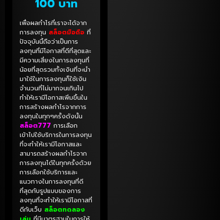
100 บาท
เพื่อผลกำไรที่เราจะได้จาก
การลงทุน
สล็อตมือถือ
ที่
ปัจจุบันนี้ถือว่าเป็นการ
ลงทุนที่มีโอกาสที่ดีที่สุดและ
มีความเสี่ยงในการลงทุนที่
น้อยที่สุดรวมทั้งเงินที่จะนำ
มาใช้ในการลงทุนก็ใช้เงิน
จำนวนที่ไม่มากจนเกินไป
ทำให้เรามีโอกาสเพิ่มขึ้นใน
การสร้างผลกำไรจากการ
ลงทุนในทุกๆครั้งดังนั้น
สล็อต777
การเลือก
เข้าไปใช้บริการในการลงทุน
ที่จะทำให้เรามีโอกาสและ
สามารถสร้างผลกำไรจาก
การลงทุนได้ในทุกครั้งด้วย
การเลือกใช้บริการและ
แนวทางในการลงทุนที่ดี
ที่สุดกับรูปแบบของการ
ลงทุนที่จะทำให้เรามีโอกาสที่
ดีกับเว็บ
สล็อตทดลอง
เล่น
ที่มีมาตรฐานในการให้