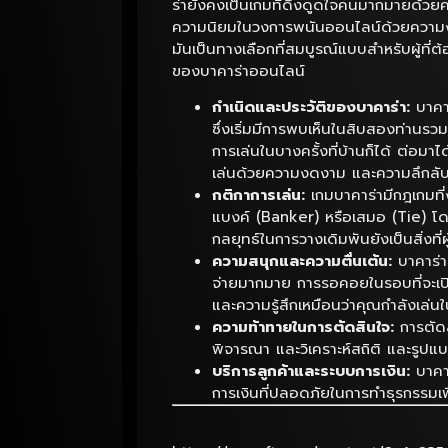
ร่ายังคงเป็นเกมที่ดึงดูดใจคนมากมายด้วยคว
ความนิยมในวงการพนันออนไลน์ด้วยความง่า
มันเป็นทางเลือกที่สมบูรณ์แบบสำหรับผู้ที
ของบาคาร่าออนไลน์
กำเนิดและประวัติของบาคาร่า:
บาคาร
ซึ่งเริ่มมีการพบเห็นในสิบสองท่านรว
การเล่นในบางครั้งที่บ้านก็ได้ ต่อมา
เล่นด้วยความงดงาม และความลึกลั
กติกาการเล่น:
เกมบาคาร่ามีกฎเกมที่ง่
แบงค์ (Banker) หรือเสมอ (Tie) โดยเ
กลยุทธ์ในการวางเดิมพันยังเป็นสิ่งที
ความสนุกและความตื่นเต้น:
บาคาร่าเ
จ่ายมากมาย การรอคอยในรอบที่จะเปิด
และความรู้สึกเหมือนว่าคุณกำลังเล่น
ความท้าทายในการตัดสินใจ:
การตัดส
พิจารณา และวิเคราะห์สถิติ และรูปแบ
บริการลูกค้าและระบบการเงิน:
บาคาร
การเงินที่ปลอดภัยในการทำธุรกรรมเพ