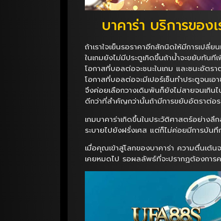
บาคาร่า บริการของเ
ถ้าเราใจเย็นรอราคาอีกสักนิดให้มีการเปลี่ย
ในเกมยังไม่มีประตูเกิดขึ้นถ้าน้ำจะขยับทัน
โอกาสที่บอลต่อจะชนะในเกม และชนะอัตราต่
โอกาสที่บอลต่อจะมีเปอร์เซ็นทำประตูจนเอา
จึงค่อยเลือกวางเดิมพันก็ยังไม่สายจนเกิน
ดีกว่าที่สำคัญกว่านั้นถ้ามีการขยับอัตราต่
เกมบาคาร่าเกิดขึ้นในประวัติศาสตร์อย่างลึ
ระบายไปยังฝรั่งเศส แต่ก็ไม่ค่อยมีการบันทึ
เมื่อคุณเข้าสู่โลกของบาคาร่า ความตื่นเต้นจ
เคยหมดไป รอผลลัพธ์ที่จะปรากฏต้องการ