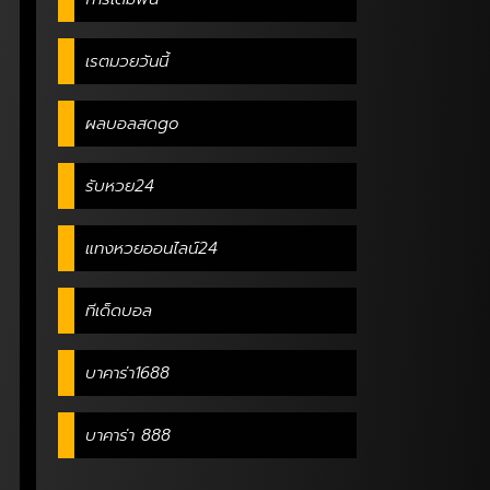
เรตมวยวันนี้
ผลบอลสดgo
รับหวย24
แทงหวยออนไลน์24
ทีเด็ดบอล
บาคาร่า1688
บาคาร่า 888