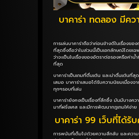
บาคาร่า ทดลอง มีความ
การเล่นบาคาร่าถือว่าค่อนข้างดีในเรื่องข
ที่สุดซึ่งถือว่าในส่วนนี้เป็นเอกลักษณ์โดยเฉ
ว่าจะเป็นในเรื่องของอัตราต่อรองหรือค่าน้ำท
ที่สุด
บาคาร่าเป็นเกมที่ตื่นเต้น และน่าตื่นเต้นที
เสมอ บาคาร่าเสมอได้รับความนิยมเนื่องจากก
ทุกๆรอบที่เล่น
บาคาร่ายังคงเป็นเรื่องที่ลึกซึ้ง มันมีบางคว
มาที่ฝรั่งเศส และมีการพัฒนากฎเกมให้ง่าย แล
บาคาร่า 99 เว็บที่ได้ร
การพนันที่เต็มไปด้วยความลึกลับ และความสุด