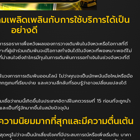
เพลิดเพลินกับการใช้บริการได้เป็น
อย่างดี
องการรอราคาเพื่อหวังผลของการวางเดิมพันในจังหวะหรือโอกาสที่ดี
พาะที่ผู้เข้าร่วมเดิมพันจะมีโอกาสทำเงินได้ในจังหวะที่พอเหมาะพอดีไม่
ี่น่าสนใจยิ่งถ้าใครมีทุนในการเดิมพันการรอทำเงินในช่วงจังหวะที่ดี
่สุดในวงการการเดิมพันออนไลน์ ไม่ว่าคุณจะเป็นนักพนันมือใหม่หรือมือ
ฎเกมที่เรียบง่าย และความลึกลับที่รอบรู้ว่าอาจเปลี่ยนแปลงได้
ามเชื่อว่าเกมนี้เกิดขึ้นในประเทศอิตาลีในศตวรรษที่ 15 ก่อนที่จะถูกนำ
ะเป็นที่รู้จักมากขึ้นในสมัยปัจจุบัน
ับความนิยมมากที่สุกและมีความตื่นเต้น
หรูไม่ว่าจะเป็นนักเสี่ยงโชคที่มีประสบการณ์หรือเพิ่งเริ่มต้น บาคา